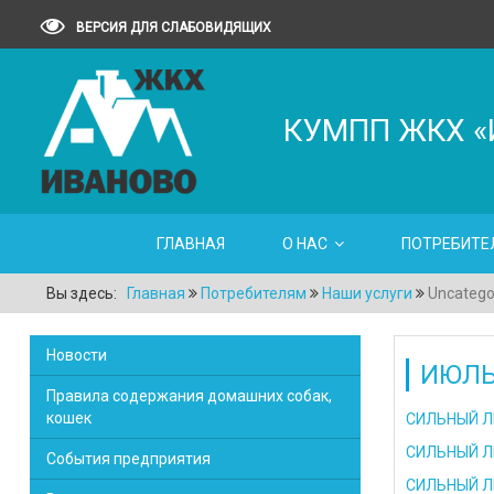
ВЕРСИЯ ДЛЯ СЛАБОВИДЯЩИХ
КУМПП ЖКХ «
ГЛАВНАЯ
О НАС
ПОТРЕБИТЕ
Вы здесь:
Главная
Потребителям
Наши услуги
Uncatego
Новости
ИЮЛЬ
Правила содержания домашних собак,
кошек
СИЛЬНЫЙ ЛИ
СИЛЬНЫЙ Л
События предприятия
СИЛЬНЫЙ ЛИ