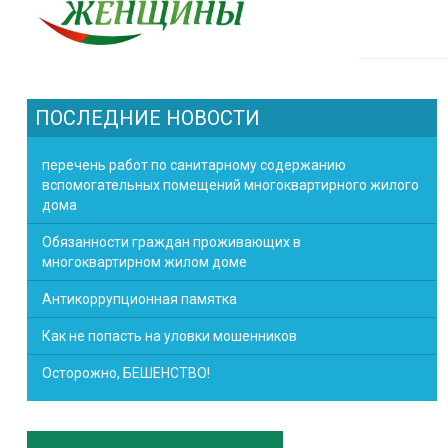
ПОСЛЕДНИЕ НОВОСТИ
перечень работ по санитарному содержанию
вспомогательных помещений многоквартирного жилого
дома
Обязанности граждан проживающих в
многоквартирном жилом доме
Антикоррупционная памятка
Как не попасть на уловки мошенников
Осторожно, БЕШЕНСТВО!