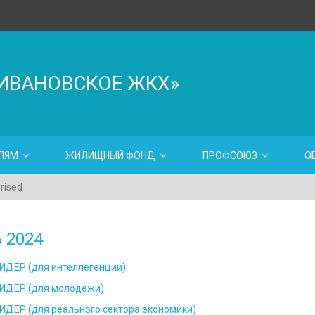
ИВАНОВСКОЕ ЖКХ»
ЛЯМ
ЖИЛИЩНЫЙ ФОНД
ПРОФСОЮЗ
О
rised
 2024
ДЕР (для интеллегенции)
ИДЕР (для молодежи)
ДЕР (для реального сектора экономики)