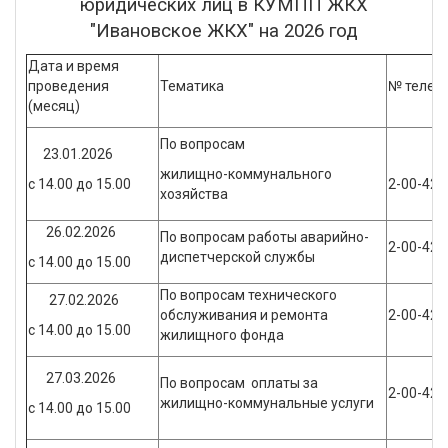
юридических лиц в КУМПП ЖКХ
"Ивановское ЖКХ" на 2026 год
Дата и время
проведения
Тематика
№ телеф
(месяц)
По вопросам
23.01.2026
жилищно-коммунального
с 14.00 до 15.00
2-00-42
хозяйства
26.02.2026
По вопросам работы аварийно-
2-00-42
диспетчерской службы
с 14.00 до 15.00
По вопросам технического
27.02.2026
обслуживания и ремонта
2-00-42
с 14.00 до 15.00
жилищного фонда
27.03.2026
По вопросам оплаты за
2-00-42
жилищно-коммунальные услуги
с 14.00 до 15.00