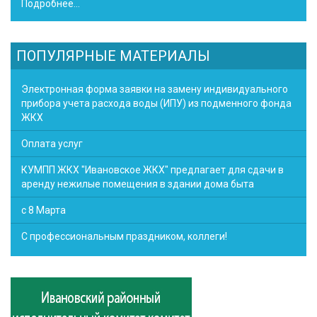
Подробнее...
ПОПУЛЯРНЫЕ МАТЕРИАЛЫ
Электронная форма заявки на замену индивидуального
прибора учета расхода воды (ИПУ) из подменного фонда
ЖКХ
Оплата услуг
КУМПП ЖКХ "Ивановское ЖКХ" предлагает для сдачи в
аренду нежилые помещения в здании дома быта
с 8 Марта
С профессиональным праздником, коллеги!