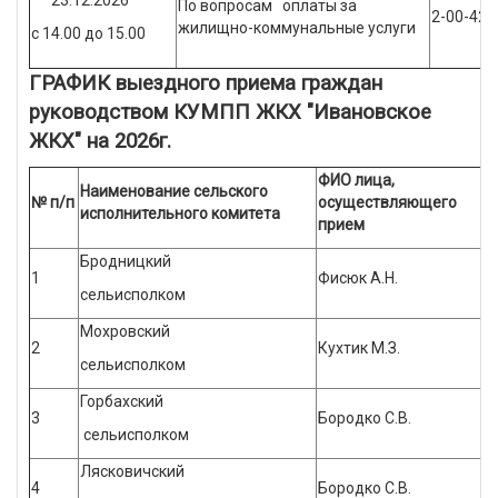
23.12.2026
По вопросам оплаты за
2-00-42
жилищно-коммунальные услуги
с 14.00 до 15.00
ГРАФИК выездного приема граждан
руководством КУМПП ЖКХ "Ивановское
ЖКХ" на 2026г.
ФИО лица,
Наименование сельского
№ п/п
осуществляющего
исполнительного комитета
прием
Бродницкий
1
Фисюк А.Н.
сельисполком
Мохровский
2
Кухтик М.З.
сельисполком
Горбахский
3
Бородко С.В.
сельисполком
Лясковичский
4
Бородко С.В.