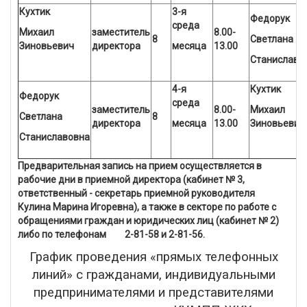
Кухтик
3-я
Федорук
среда
Михаил
заместитель
8.00-
8
Светлана
Зиновьевич
директора
месяца
13.00
Станиславо
4-я
Кухтик
Федорук
среда
заместитель
8.00-
Михаил
Светлана
8
директора
месяца
13.00
Зиновьевич
Станиславовна
Предварительная запись на прием осуществляется в
рабочие дни в приемной директора (кабинет № 3,
ответственный - секретарь приемной руководителя
Кулина Марина Игоревна), а также в секторе по работе с
обращениями граждан и юридических лиц (кабинет № 2)
либо по телефонам 2-81-58 и 2-81-56.
График проведения «прямых телефонных
линий» с гражданами, индивидуальными
предпринимателями и представителями