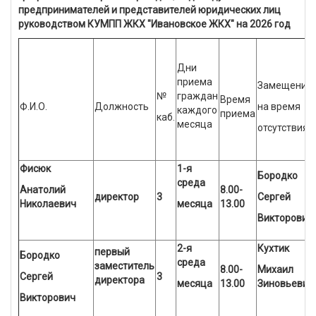
предпринимателей и представителей юридических лиц
руководством КУМПП ЖКХ "Ивановское ЖКХ" на 2026 год
Дни
приема
Замещение
№
граждан
Время
Ф.И.О.
Должность
на время
каждого
приема
каб.
месяца
отсутствия
Фисюк
1-я
Бородко
среда
Анатолий
8.00-
директор
3
Сергей
Николаевич
месяца
13.00
Викторович
2-я
Кухтик
первый
Бородко
среда
заместитель
8.00-
Михаил
Сергей
3
директора
месяца
13.00
Зиновьевич
Викторович