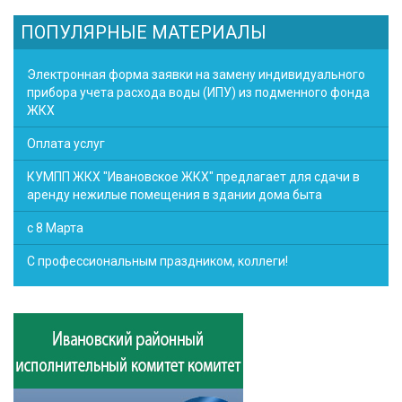
ПОПУЛЯРНЫЕ МАТЕРИАЛЫ
Электронная форма заявки на замену индивидуального
прибора учета расхода воды (ИПУ) из подменного фонда
ЖКХ
Оплата услуг
КУМПП ЖКХ "Ивановское ЖКХ" предлагает для сдачи в
аренду нежилые помещения в здании дома быта
с 8 Марта
С профессиональным праздником, коллеги!