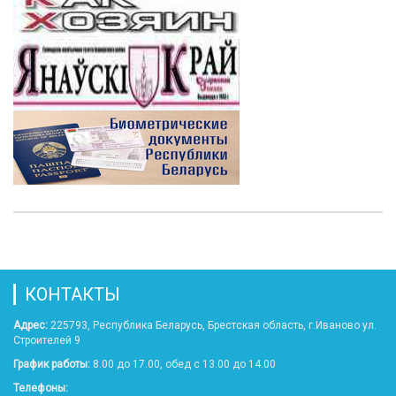
КОНТАКТЫ
Адрес:
225793, Республика Беларусь, Брестская область, г.Иваново ул.
Строителей 9
График работы:
8.00 до 17.00, обед с 13.00 до 14.00
Телефоны: