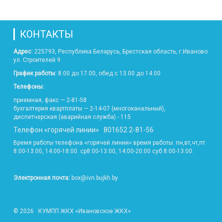
КОНТАКТЫ
Адрес:
225793, Республика Беларусь, Брестская область, г.Иваново
ул. Строителей 9
График работы:
8.00 до 17.00, обед с 13.00 до 14.00
Телефоны:
приемная, факс — 2-81-58
бухгалтерия квартплаты — 2-14-07 (многоканальный),
диспетчерская (аварийная служба) - 115
Телефон «горячей линии» 801652 2-81-56
Время работы телефона «горячей линии»:время работы: пн,вт,чт,пт
8:00-13:00, 14:00-18:00. ср8:00-13:00, 14:00-20:00 суб 8:00-13:00.
Электронная почта:
box@ivn.bujkh.by
© 2026
КУМПП ЖКХ «Ивановское ЖКХ»