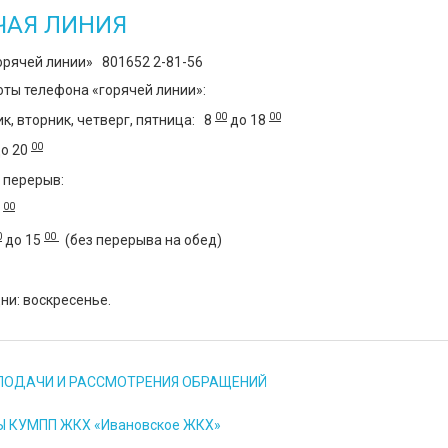
ЧАЯ ЛИНИЯ
орячей линии» 801652 2-81-56
ты телефона «горячей линии»:
00
00
к, вторник, четверг, пятница:
8
до 18
00
о 20
перерыв:
00
4
0
00
до 15
(без перерыва на обед)
ни: воскресенье.
ПОДАЧИ И РАССМОТРЕНИЯ ОБРАЩЕНИЙ
 КУМПП ЖКХ «Ивановское ЖКХ»