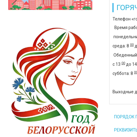
ГОРЯ
Телефон «г
Время рабо
понедельни
00
среда: 8
д
Обеденный 
00
с 13
до 1
0
суббота: 8
Выходные д
ПОРЯДОК 
РЕКВИЗИТЫ