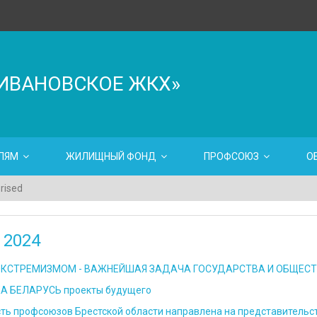
ИВАНОВСКОЕ ЖКХ»
ЛЯМ
ЖИЛИЩНЫЙ ФОНД
ПРОФСОЮЗ
О
rised
 2024
ЭКСТРЕМИЗМОМ - ВАЖНЕЙШАЯ ЗАДАЧА ГОСУДАРСТВА И ОБЩЕС
А БЕЛАРУСЬ проекты будущего
ть профсоюзов Брестской области направлена на представительс