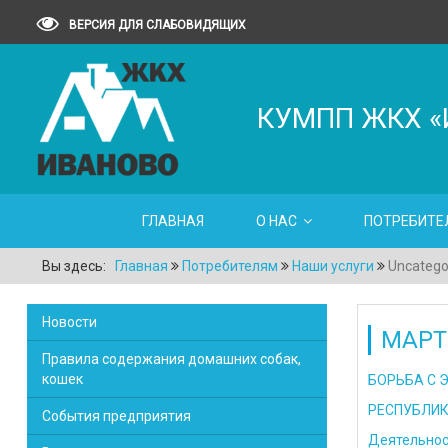
ВЕРСИЯ ДЛЯ СЛАБОВИДЯЩИХ
КУМПП ЖКХ «
ГЛАВНАЯ
О НАС
ПОТРЕБИТЕ
Вы здесь:
Главная
Потребителям
Наши услуги
Uncatego
Новости
МАРТ
Правила содержания домашних собак,
кошек
БОРЬБА С 
РЕСПУБЛИК
События предприятия
Деятельнос