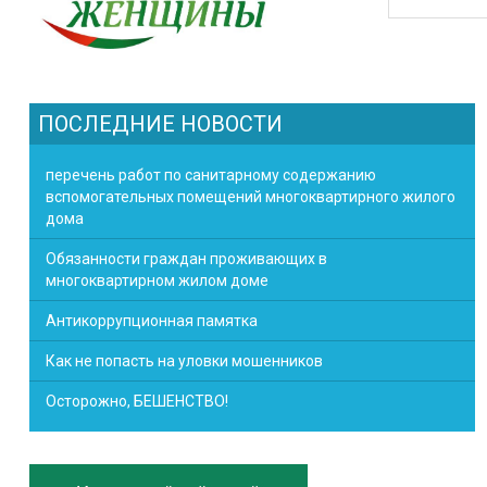
ПОСЛЕДНИЕ НОВОСТИ
перечень работ по санитарному содержанию
вспомогательных помещений многоквартирного жилого
дома
Обязанности граждан проживающих в
многоквартирном жилом доме
Антикоррупционная памятка
Как не попасть на уловки мошенников
Осторожно, БЕШЕНСТВО!