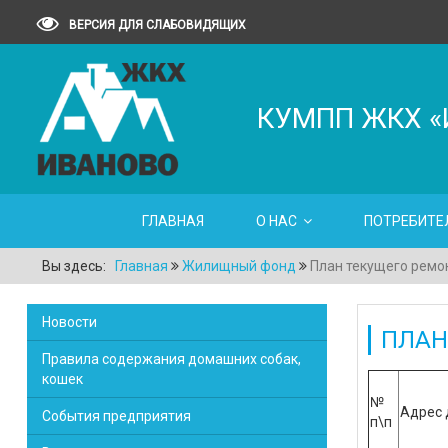
ВЕРСИЯ ДЛЯ СЛАБОВИДЯЩИХ
КУМПП ЖКХ «
ГЛАВНАЯ
О НАС
ПОТРЕБИТЕ
Вы здесь:
Главная
Жилищный фонд
План текущего ремо
Новости
ПЛАН
Правила содержания домашних собак,
кошек
№
Адрес 
События предприятия
п\п