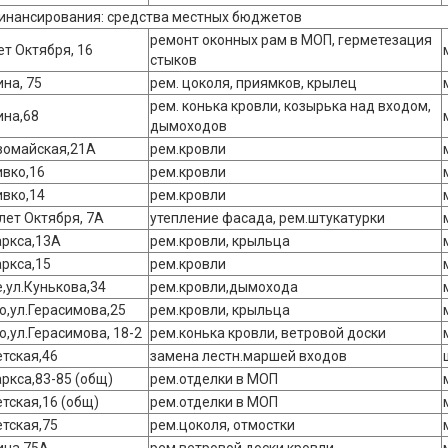
инансирования: средства местных бюджетов
ремонт оконных рам в МОП, герметезация
ет Октября, 16
стыков
ина, 75
рем. цоколя, приямков, крылец
рем. конька кровли, козырька над входом,
ина,68
дымоходов
вомайская,21А
рем.кровли
ивко,16
рем.кровли
ивко,14
рем.кровли
 лет Октября, 7А
утепление фасада, рем.штукатурки
аркса,13А
рем.кровли, крыльца
аркса,15
рем.кровли
е,ул.Кунькова,34
рем.кровли,дымохода
о,ул.Герасимова,25
рем.кровли, крыльца
о,ул.Герасимова, 18-2
рем.конька кровли, ветровой доски
етская,46
замена лестн.маршей входов
аркса,83-85 (общ)
рем.отделки в МОП
етская,16 (общ)
рем.отделки в МОП
етская,75
рем.цоколя, отмостки