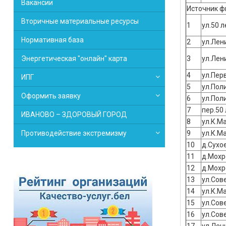
Вакансии
Источник ф
Вторичные материальные ресурсы
1
ул.50 л
Нормативная база
2
ул.Лен
Энергетическая "онлайн" карта
3
ул.Лен
4
ул.Пер
ИПГ
5
ул.Пол
Оформить заявку
6
ул.Пол
7
пер.50
ИВАНОВО – ЗДОРОВЫЙ ГОРОД
8
ул.К.М
Противодействие экстремизму
9
ул.К.М
10
д.Сухо
11
д.Мохр
12
д.Мохр
13
ул.Сов
14
ул.К.М
15
ул.Сов
16
ул.Сов