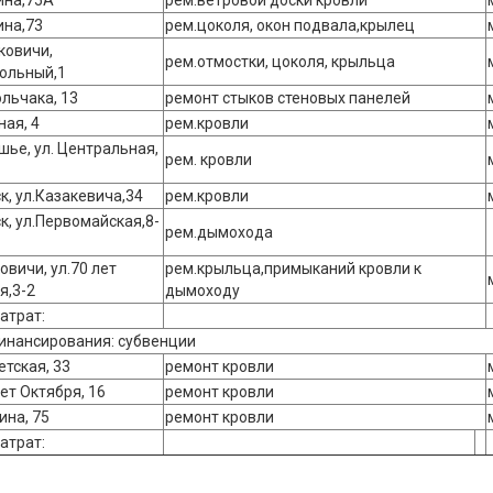
ина,75А
рем.ветровой доски кровли
ина,73
рем.цоколя, окон подвала,крылец
ковичи,
рем.отмостки, цоколя, крыльца
ольный,1
ольчака, 13
ремонт стыков стеновых панелей
ная, 4
рем.кровли
шье, ул. Центральная,
рем. кровли
к, ул.Казакевича,34
рем.кровли
ск, ул.Первомайская,8-
рем.дымохода
овичи, ул.70 лет
рем.крыльца,примыканий кровли к
я,3-2
дымоходу
атрат:
инансирования: субвенции
етская, 33
ремонт кровли
лет Октября, 16
ремонт кровли
ина, 75
ремонт кровли
атрат: