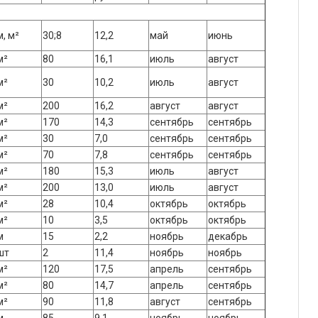
м, м²
30;8
12,2
май
июнь
м²
80
16,1
июль
август
м²
30
10,2
июль
август
м²
200
16,2
август
август
м²
170
14,3
сентябрь
сентябрь
м²
30
7,0
сентябрь
сентябрь
м²
70
7,8
сентябрь
сентябрь
м²
180
15,3
июль
август
м²
200
13,0
июль
август
м²
28
10,4
октябрь
октябрь
м²
10
3,5
октябрь
октябрь
м
15
2,2
ноябрь
декабрь
шт
2
11,4
ноябрь
ноябрь
м²
120
17,5
апрель
сентябрь
м²
80
14,7
апрель
сентябрь
м²
90
11,8
август
сентябрь