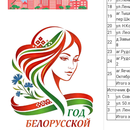
17
ул.Лен
18
ул.Лен
аг.Тыш
19
пер.Шк
20
ул. Н.К
21
ул. Лес
д.Завы
22
8
23
аг.Рудс
аг.Руд
24
2
аг.Яечк
25
Октябр
Итого з
Источник ф
1
ул. Сов
2
ул. 50 
3
ул. Лен
Итого з