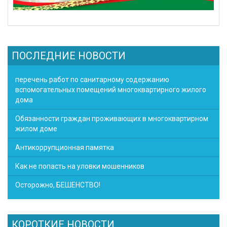
ПОСЛЕДНИЕ НОВОСТИ
перечень работ по санитарному содержанию
вспомогательных помещений многоквартирного жилого
дома
Обязанности граждан проживающих в многоквартирном
жилом доме
Антикоррупционная памятка
Как не попасть на уловки мошенников
Осторожно, БЕШЕНСТВО!
КОРОТКИЕ НОВОСТИ