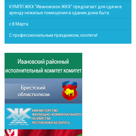
КУМПП ЖКХ "Ивановское ЖКХ" предлагает для сдачи в
аренду нежилые помещения в здании дома быта
с 8 Марта
С профессиональным праздником, коллеги!