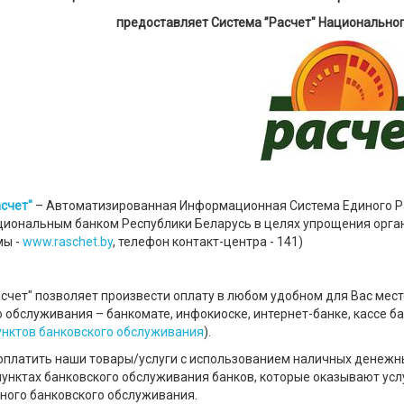
предоставляет Система ”Расчет" Национальног
счет"
– Автоматизированная Информационная Система Единого Ра
циональным банком Республики Беларусь в целях упрощения орган
мы -
www.raschet.by
, телефон контакт-центра - 141)
счет" позволяет произвести оплату в любом удобном для Вас месте
 обслуживания – банкомате, инфокиоске, интернет-банке, кассе ба
унктов банковского обслуживания
).
оплатить наши товары/услуги с использованием наличных денежны
пунктах банковского обслуживания банков, которые оказывают усл
ного банковского обслуживания.