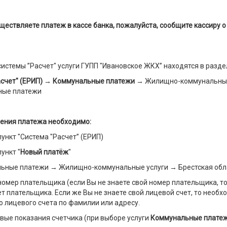
ществляете платеж в кассе банка, пожалуйста, сообщите кассиру 
сиcтемы ”Расчет" услуги ГУПП "Ивановское ЖКХ” находятся в разде
счет" (ЕРИП) →
Коммунальные платежи
→ Жилищно-коммунальные 
ные платежи
ения платежа необходимо:
пункт "Система "Расчет” (ЕРИП)
ункт "
Новый платёж
"
льные платежи → Жилищно-коммунальные услуги → Брестская обл
номер плательщика (если Вы не знаете свой номер плательщика, 
т плательщика. Если же Вы не знаете свой лицевой счет, то необ
о лицевого счета по фамилии или адресу.
овые показания счетчика (при выборе услуги
Коммунальные платеж