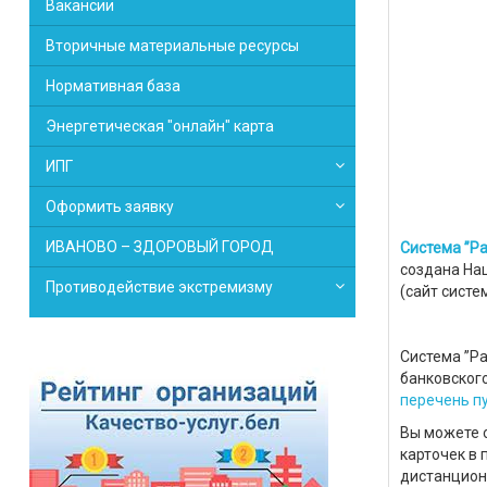
Вакансии
Вторичные материальные ресурсы
Нормативная база
Энергетическая "онлайн" карта
ИПГ
Оформить заявку
ИВАНОВО – ЗДОРОВЫЙ ГОРОД
Система ”Ра
создана На
Противодействие экстремизму
(сайт систе
Система ”Ра
банковского
перечень п
Вы можете 
карточек в 
дистанцион